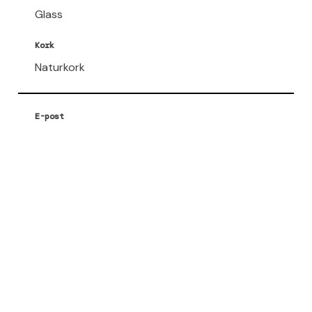
Glass
Kork
Naturkork
E-post
post@northofwine.no
ordre@northofwine.no
faktura@northofwine.no
North of Wine AS
NO 927 128 047 MVA
Fosenkaia 7
7010 Trondheim